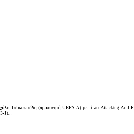
ιχάλη Τσοκακτσίδη (προπονητή UEFA A) με τίτλο Attacking And Fin
3-1)...