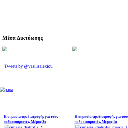
Μέσα Δικτύωσης
Tweets by @vasilisalexiou
Η σημασία της διατροφής για τους
Η σημασία της διατροφής για του
ποδοσφαιριστές. Μέρος 2ο
ποδοσφαιριστές. Μέρος 1ο