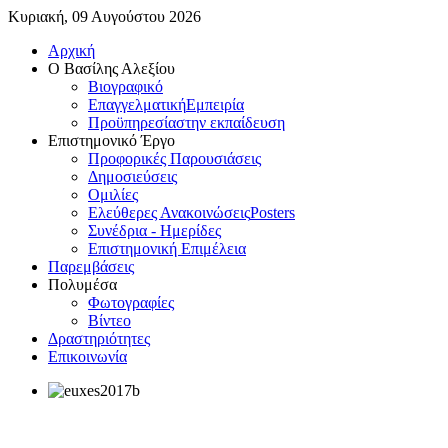
Κυριακή, 09 Αυγούστου 2026
Αρχική
Ο Βασίλης Αλεξίου
Βιογραφικό
Επαγγελματική
Εμπειρία
Προϋπηρεσία
στην εκπαίδευση
Επιστημονικό Έργο
Προφορικές Παρουσιάσεις
Δημοσιεύσεις
Ομιλίες
Ελεύθερες Ανακοινώσεις
Posters
Συνέδρια - Ημερίδες
Επιστημονική Επιμέλεια
Παρεμβάσεις
Πολυμέσα
Φωτογραφίες
Βίντεο
Δραστηριότητες
Επικοινωνία